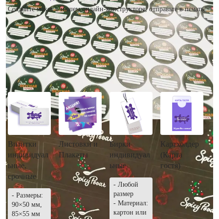
Создайте макет в нашем онлайн-конструкторе, отправьте в печать.
Рекомендуем посмотреть
Визитки
Листовки и
Бирки
Картхолдер
индивидуал
Плакаты
индивидуал
(Карта
ьные,
ьные
гостя)
срочные
- Любой
размер
- Размеры:
- Материал:
90×50 мм,
картон или
85×55 мм