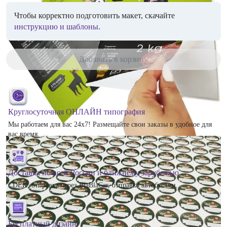
Чтобы корректно подготовить макет, скачайте
инструкцию и шаблоны
.
Добавить в корзину
Круглосуточная ОНЛАЙН типография
Мы работаем для вас 24х7! Размещайте свои заказы в удобное для
вас время.
Доставка по всей России и ближнему зарубежью
CDEK, отправка через BlaBlaCar, отправка автобусами.
Бесплатный дизайн