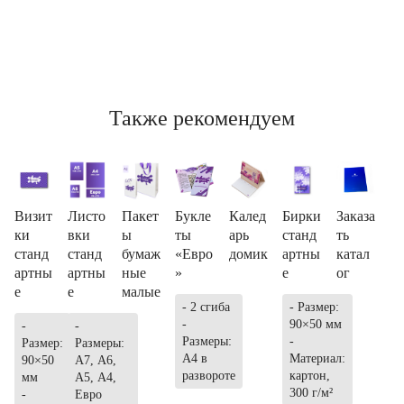
Также рекомендуем
Визит
Листо
Пакет
Букле
Калед
Бирки
Заказа
ки
вки
ы
ты
арь
станд
ть
станд
станд
бумаж
«Евро
домик
артны
катал
артны
артны
ные
»
е
ог
е
е
малые
- 2 сгиба
- Размер:
-
90×50 мм
-
-
Размеры:
-
Размер:
Размеры:
А4 в
Материал:
90×50
А7, А6,
развороте
картон,
мм
А5, А4,
300 г/м²
-
Евро