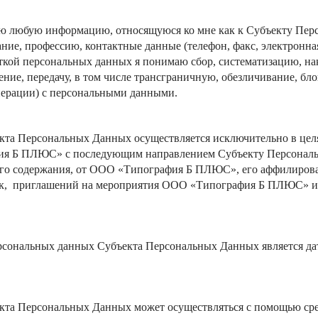
 любую информацию, относящуюся ко мне как к Субъекту Перс
вание, профессию, контактные данные (телефон, факс, электронна
ой персональных данных я понимаю сбор, систематизацию, нак
ение, передачу, в том числе трансграничную, обезличивание, бл
операции) с персональными данными.
кта Персональных Данных осуществляется исключительно в цел
фия Б ПЛЮС
»
с последующим направлением Субъекту Персонал
го содержания, от
ООО «
Типография Б ПЛЮС
»
, его аффилиров
к, приглашений на мероприятия
ООО «
Типография Б ПЛЮС
»
и
ерсональных данных Субъекта Персональных Данных является да
та Персональных Данных может осуществляться с помощью сред