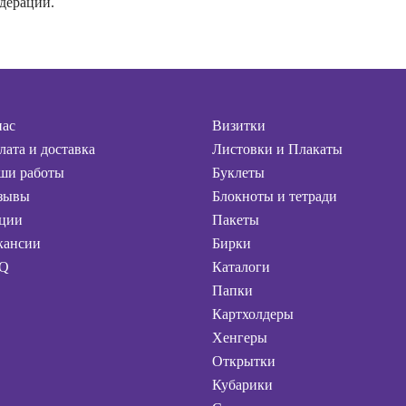
дерации.
нас
Визитки
лата и доставка
Листовки и Плакаты
ши работы
Буклеты
зывы
Блокноты и тетради
ции
Пакеты
кансии
Бирки
Q
Каталоги
Папки
Картхолдеры
Хенгеры
Открытки
Кубарики