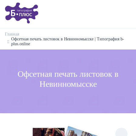
Главная
Офсетная печать листовок в Невинномысске | Типография b-
plus.online
Офсетная печать листовок в
Невинномысске