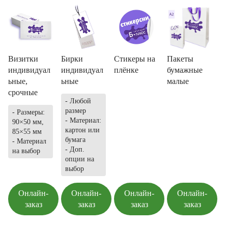
Визитки
Бирки
Стикеры на
Пакеты
индивидуал
индивидуал
плёнке
бумажные
ьные,
ьные
малые
срочные
- Любой
размер
- Размеры:
- Материал:
90×50 мм,
картон или
85×55 мм
бумага
- Материал
- Доп.
на выбор
опции на
выбор
Онлайн-
Онлайн-
Онлайн-
Онлайн-
заказ
заказ
заказ
заказ