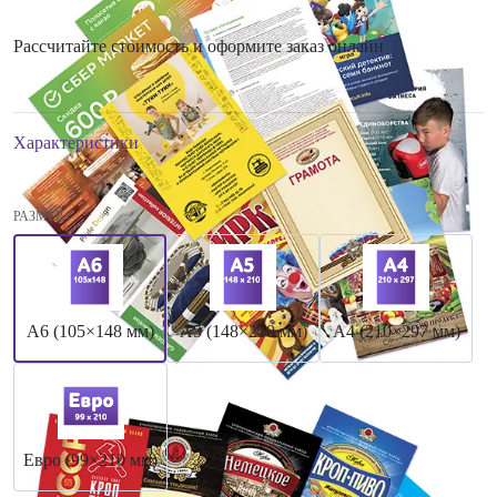
Рассчитайте стоимость и оформите заказ онлайн
Характеристики
РАЗМЕР
А6 (105×148 мм)
А5 (148×210 мм)
А4 (210×297 мм)
Евро (99×210 мм)