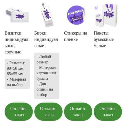
Визитки
Бирки
Стикеры на
Пакеты
индивидуал
индивидуал
плёнке
бумажные
ьные,
ьные
малые
срочные
- Любой
размер
- Размеры:
- Материал:
90×50 мм,
картон или
85×55 мм
бумага
- Материал
- Доп.
на выбор
опции на
выбор
Онлайн-
Онлайн-
Онлайн-
Онлайн-
заказ
заказ
заказ
заказ