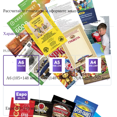
Рассчитайте стоимость и оформите заказ онлайн
Характеристики
РАЗМЕР
А6 (105×148 мм)
А5 (148×210 мм)
А4 (210×297 мм)
Евро (99×210 мм)