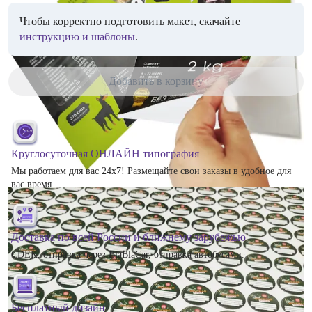
Чтобы корректно подготовить макет, скачайте
инструкцию и шаблоны
.
Добавить в корзину
Круглосуточная ОНЛАЙН типография
Мы работаем для вас 24х7! Размещайте свои заказы в удобное для
вас время.
Доставка по всей России и ближнему зарубежью
CDEK, отправка через BlaBlaCar, отправка автобусами.
Бесплатный дизайн