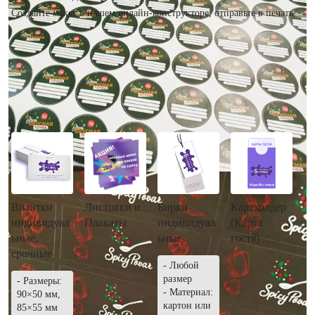
Создайте макет в нашем онлайн-конструкторе, отправьте в печать.
Рекомендуем посмотреть
Визитки
Листовки и
Бирки
Картхолдер
индивидуал
Плакаты
индивидуал
(Карта
ьные,
ьные
гостя)
срочные
- Любой
размер
- Размеры:
- Материал:
90×50 мм,
картон или
85×55 мм