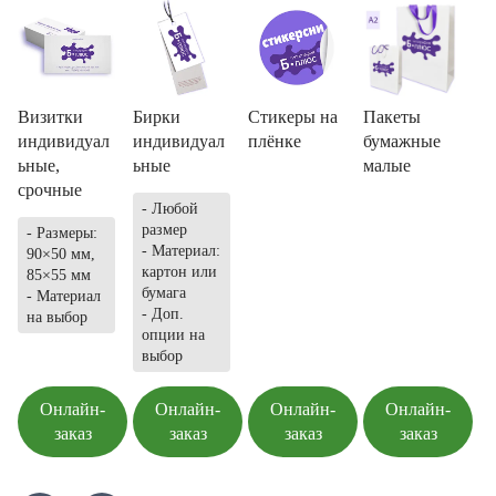
Визитки
Бирки
Стикеры на
Пакеты
индивидуал
индивидуал
плёнке
бумажные
ьные,
ьные
малые
срочные
- Любой
размер
- Размеры:
- Материал:
90×50 мм,
картон или
85×55 мм
бумага
- Материал
- Доп.
на выбор
опции на
выбор
Онлайн-
Онлайн-
Онлайн-
Онлайн-
заказ
заказ
заказ
заказ