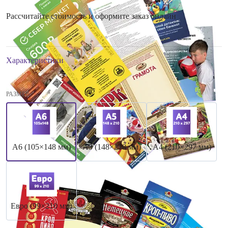
Рассчитайте стоимость и оформите заказ онлайн
Характеристики
РАЗМЕР
А6 (105×148 мм)
А5 (148×210 мм)
А4 (210×297 мм)
Евро (99×210 мм)