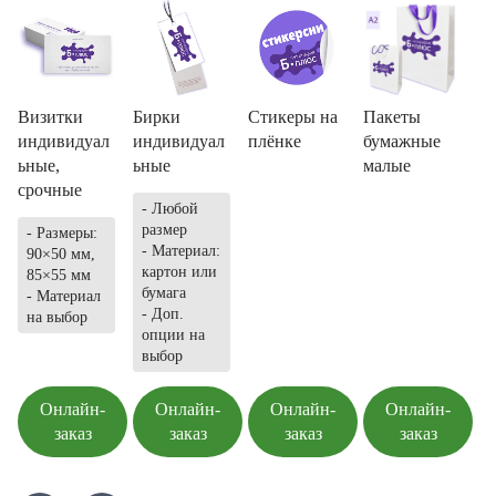
Визитки
Бирки
Стикеры на
Пакеты
индивидуал
индивидуал
плёнке
бумажные
ьные,
ьные
малые
срочные
- Любой
размер
- Размеры:
- Материал:
90×50 мм,
картон или
85×55 мм
бумага
- Материал
- Доп.
на выбор
опции на
выбор
Онлайн-
Онлайн-
Онлайн-
Онлайн-
заказ
заказ
заказ
заказ