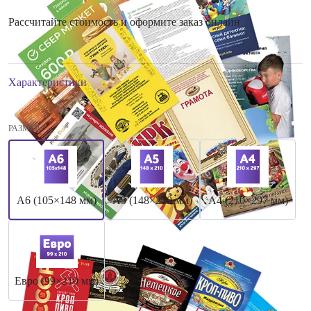
Рассчитайте стоимость и оформите заказ онлайн
Характеристики
РАЗМЕР
А6 (105×148 мм)
А5 (148×210 мм)
А4 (210×297 мм)
Евро (99×210 мм)