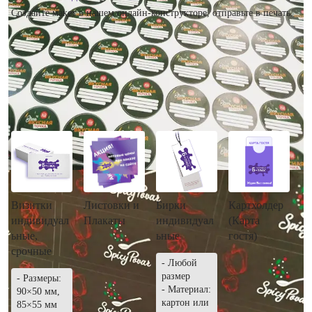
Создайте макет в нашем онлайн-конструкторе, отправьте в печать.
Рекомендуем посмотреть
Визитки
Листовки и
Бирки
Картхолдер
индивидуал
Плакаты
индивидуал
(Карта
ьные,
ьные
гостя)
срочные
- Любой
размер
- Размеры:
- Материал:
90×50 мм,
картон или
85×55 мм