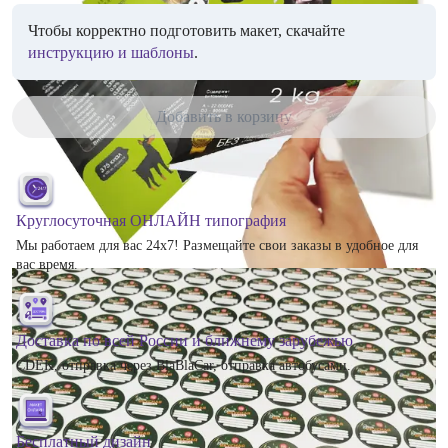
Чтобы корректно подготовить макет, скачайте
инструкцию и шаблоны
.
Добавить в корзину
Круглосуточная ОНЛАЙН типография
Мы работаем для вас 24х7! Размещайте свои заказы в удобное для
вас время.
Доставка по всей России и ближнему зарубежью
CDEK, отправка через BlaBlaCar, отправка автобусами.
Бесплатный дизайн